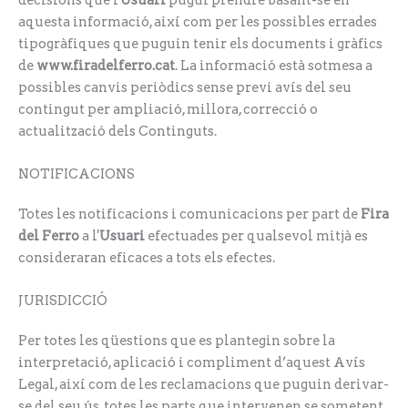
aquesta informació, així com per les possibles errades
tipogràfiques que puguin tenir els documents i gràfics
de
www.firadelferro.cat
. La informació està sotmesa a
possibles canvis periòdics sense previ avís del seu
contingut per ampliació, millora, correcció o
actualització dels Continguts.
NOTIFICACIONS
Totes les notificacions i comunicacions per part de
Fira
del Ferro
a l'
Usuari
efectuades per qualsevol mitjà es
consideraran eficaces a tots els efectes.
JURISDICCIÓ
Per totes les qüestions que es plantegin sobre la
interpretació, aplicació i compliment d’aquest Avís
Legal, així com de les reclamacions que puguin derivar-
se del seu ús, totes les parts que intervenen se sometent