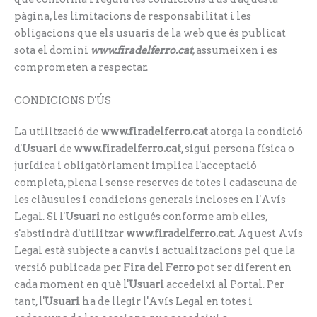
pàgina, les limitacions de responsabilitat i les
obligacions que els usuaris de la web que és publicat
sota el domini
www.firadelferro.cat
, assumeixen i es
comprometen a respectar.
CONDICIONS D'ÚS
La utilització de
www.firadelferro.cat
atorga la condició
d'
Usuari
de
www.firadelferro.cat
, sigui persona física o
jurídica i obligatòriament implica l'acceptació
completa, plena i sense reserves de totes i cadascuna de
les clàusules i condicions generals incloses en l'Avís
Legal. Si l'
Usuari
no estigués conforme amb elles,
s'abstindrà d'utilitzar
www.firadelferro.cat
. Aquest Avís
Legal està subjecte a canvis i actualitzacions pel que la
versió publicada per
Fira del Ferro
pot ser diferent en
cada moment en què l'
Usuari
accedeixi al Portal. Per
tant, l'
Usuari
ha de llegir l'Avís Legal en totes i