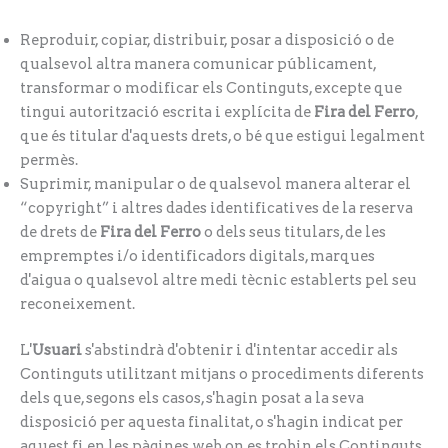
Reproduir, copiar, distribuir, posar a disposició o de
qualsevol altra manera comunicar públicament,
transformar o modificar els Continguts, excepte que
tingui autorització escrita i explícita de
Fira del Ferro
,
que és titular d'aquests drets, o bé que estigui legalment
permès.
Suprimir, manipular o de qualsevol manera alterar el
“copyright” i altres dades identificatives de la reserva
de drets de
Fira del Ferro
o dels seus titulars, de les
empremptes i/o identificadors digitals, marques
d'aigua o qualsevol altre medi tècnic establerts pel seu
reconeixement.
L'
Usuari
s'abstindrà d'obtenir i d'intentar accedir als
Continguts utilitzant mitjans o procediments diferents
dels que, segons els casos, s'hagin posat a la seva
disposició per aquesta finalitat, o s'hagin indicat per
aquest fi en les pàgines web on es trobin els Continguts,