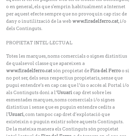
o en general, els que s'emprin habitualment a Internet
per aquest efecte sempre que no provoquin cap risc de
dany o inutilització de la web
www.firadelferro.cat
, i/o
dels Continguts.
PROPIETAT INTEL·LECTUAL
Totes les marques, noms comercials o signes distintius
de qualsevol classe que apareixen a
www.firadelferro.cat
són propietat de
Fira del Ferro
o si
no pot ser, dels seus respectius propietaris, sense que
pugui entendre’s en cap cas que l’ús o accés al Portal i/o
als Continguts doni a l’
Usuari
cap dret sobre les
esmentades marques, noms comercials i/o signes
distintius i sense que es puguin entendre cedits a
l'
Usuari
, com tampoc cap dret d’explotació que
existeixin o puguin existir sobre aquests Continguts.
De la mateixa manera els Continguts són propietat