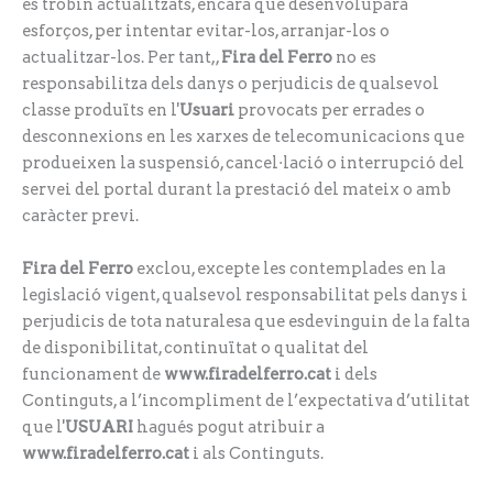
es trobin actualitzats, encara que desenvoluparà
esforços, per intentar evitar-los, arranjar-los o
actualitzar-los. Per tant,,
Fira del Ferro
no es
responsabilitza dels danys o perjudicis de qualsevol
classe produïts en l'
Usuari
provocats per errades o
desconnexions en les xarxes de telecomunicacions que
produeixen la suspensió, cancel·lació o interrupció del
servei del portal durant la prestació del mateix o amb
caràcter previ.
Fira del Ferro
exclou, excepte les contemplades en la
legislació vigent, qualsevol responsabilitat pels danys i
perjudicis de tota naturalesa que esdevinguin de la falta
de disponibilitat, continuïtat o qualitat del
funcionament de
www.firadelferro.cat
i dels
Continguts, a l’incompliment de l’expectativa d’utilitat
que l'
USUARI
hagués pogut atribuir a
www.firadelferro.cat
i als Continguts.