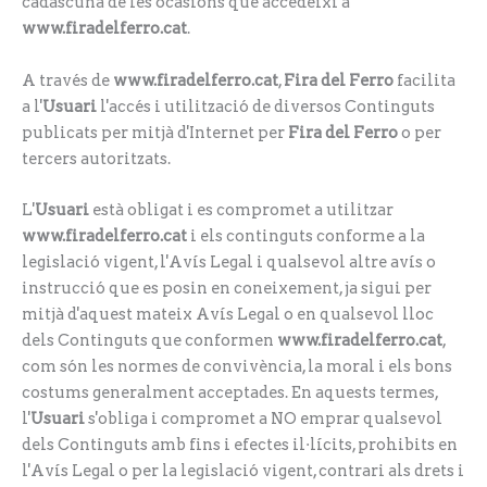
cadascuna de les ocasions que accedeixi a
www.firadelferro.cat
.
A través de
www.firadelferro.cat
,
Fira del Ferro
facilita
a l'
Usuari
l'accés i utilització de diversos Continguts
publicats per mitjà d'Internet per
Fira del Ferro
o per
tercers autoritzats.
L'
Usuari
està obligat i es compromet a utilitzar
www.firadelferro.cat
i els continguts conforme a la
legislació vigent, l'Avís Legal i qualsevol altre avís o
instrucció que es posin en coneixement, ja sigui per
mitjà d'aquest mateix Avís Legal o en qualsevol lloc
dels Continguts que conformen
www.firadelferro.cat
,
com són les normes de convivència, la moral i els bons
costums generalment acceptades. En aquests termes,
l'
Usuari
s'obliga i compromet a NO emprar qualsevol
dels Continguts amb fins i efectes il·lícits, prohibits en
l'Avís Legal o per la legislació vigent, contrari als drets i