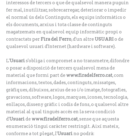
interessos de tercers o que de qualsevol manera puguin
fer mal, inutilitzar, sobrecarregar, deteriorar o impedir
el normal ús dels Continguts, els equips informàtics o
els documents, arxius i tota classe de continguts
magatzemats en qualsevol equip informàtic propi o
contractats per
Fira del Ferro
, d'un altre
USUARI
o de
qualsevol usuari d'Internet (hardware i software).
L'
Usuari
s'obliga i compromet a no transmetre, difondre
o posar a disposició de tercers qualsevol mena de
material que formi part de
www.firadelferro.cat
, com
informacions, textos, dades, continguts, missatges,
gràfiques, dibuixos, arxius de so i/o imatge, fotografies,
gravacions, software, logos, marques, icones, tecnologia,
enllaços, disseny gràfic i codis de fons, o qualsevol altre
material al qual tingués accés en la seva condició
d'
Usuari
de
www.firadelferro.cat
, sense que aquesta
enumeració tingui caràcter restringit. Així mateix,
conforme a tot plegat, l'
Usuari
no podrà: