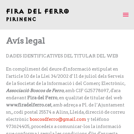
Vés
M
al
contingut
pr
Avís legal
DADES IDENTIFICATIVES DEL TITULAR DEL WEB
En compliment del deure d'informació estipulat en
l'article 10 de la Llei 34/2002 d' 11 de juliol dels Serveis
de la Societat de la Informació i del Comerç Electrònic,
Associació Boscos de Ferro
, amb CIF G25778697, d'ara
endavant
Fira del Ferro
, en qualitat de titular del web
www.firadelferro.cat
, amb adreça a Pl. de l’Ajuntament
sn,, codi postal 25574 a Alins, Lleida, direcció de correu
electrònic
boscosdferro@gmail.com
y teléfono
973624405, procedeix a comunicar-los la informació
que conforma i regula les condicions d'ús d'aquesta