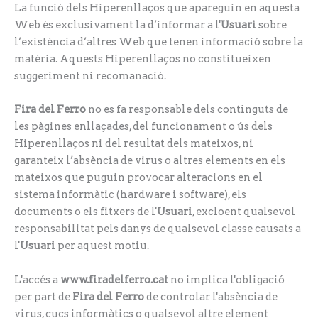
La funció dels Hiperenllaços que apareguin en aquesta
Web és exclusivament la d’informar a l'
Usuari
sobre
l’existència d’altres Web que tenen informació sobre la
matèria. Aquests Hiperenllaços no constitueixen
suggeriment ni recomanació.
Fira del Ferro
no es fa responsable dels continguts de
les pàgines enllaçades, del funcionament o ús dels
Hiperenllaços ni del resultat dels mateixos, ni
garanteix l’absència de virus o altres elements en els
mateixos que puguin provocar alteracions en el
sistema informàtic (hardware i software), els
documents o els fitxers de l'
Usuari
, excloent qualsevol
responsabilitat pels danys de qualsevol classe causats a
l'
Usuari
per aquest motiu.
L'accés a
www.firadelferro.cat
no implica l'obligació
per part de
Fira del Ferro
de controlar l'absència de
virus, cucs informàtics o qualsevol altre element