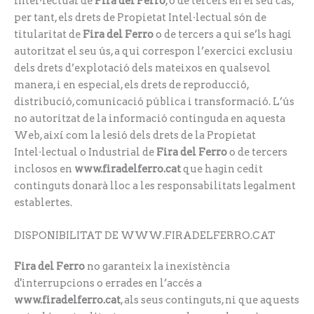
intel·lectual de
Fira del Ferro
, o de tercers en el seu cas,
per tant, els drets de Propietat Intel·lectual són de
titularitat de
Fira del Ferro
o de tercers a qui se’ls hagi
autoritzat el seu ús, a qui correspon l’exercici exclusiu
dels drets d’explotació dels mateixos en qualsevol
manera, i en especial, els drets de reproducció,
distribució, comunicació pública i transformació. L’ús
no autoritzat de la informació continguda en aquesta
Web, així com la lesió dels drets de la Propietat
Intel·lectual o Industrial de
Fira del Ferro
o de tercers
inclosos en
www.firadelferro.cat
que hagin cedit
continguts donarà lloc a les responsabilitats legalment
establertes.
DISPONIBILITAT DE WWW.FIRADELFERRO.CAT
Fira del Ferro
no garanteix la inexistència
d'interrupcions o errades en l’accés a
www.firadelferro.cat
, als seus continguts, ni que aquests