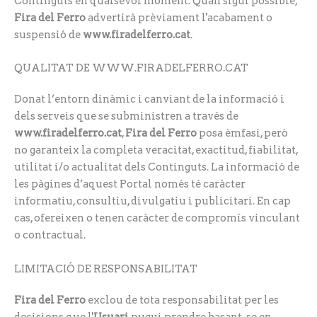
Continguts en qualsevol moment. Quan sigui possible,
Fira del Ferro
advertirà prèviament l'acabament o
suspensió de
www.firadelferro.cat
.
QUALITAT DE WWW.FIRADELFERRO.CAT
Donat l’entorn dinàmic i canviant de la informació i
dels serveis que se subministren a través de
www.firadelferro.cat
,
Fira del Ferro
posa èmfasi, però
no garanteix la completa veracitat, exactitud, fiabilitat,
utilitat i/o actualitat dels Continguts. La informació de
les pàgines d’aquest Portal només té caràcter
informatiu, consultiu, divulgatiu i publicitari. En cap
cas, ofereixen o tenen caràcter de compromís vinculant
o contractual.
LIMITACIÓ DE RESPONSABILITAT
Fira del Ferro
exclou de tota responsabilitat per les
decisions que l'
Usuari
pugui prendre basant-se en