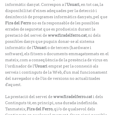
informàtic danyat. Correspon a l'
Usuari
, en tot cas, la
disponibilitat d’eines adequades per la detecció i
desinfecció de programes informàtics danyats, pel que
Fira del Ferro
no es fa responsable de les possibles
errades de seguretat que es produeixin durant la
prestació del servei de
www.firadelferro.cat
, ni dels
possibles danys que puguin donar-se al sistema
informàtic de l'
Usuari
o de tercers (hardware i
software), els fitxers o documents emmagatzemats en el
mateix, com a conseqüència de la presència de virus en
l’ordinador de l'
Usuari
emprat per la connexió als
serveis i continguts de la Web, d'un mal funcionament
del navegador o de l'ús de versions no actualitzades
d'aquest.
La prestació del servei de
www.firadelferro.cat
i dels
Continguts té, en principi, una durada indefinida.
Tanmateix,
Fira del Ferro
, qi/o de qualsevol dels